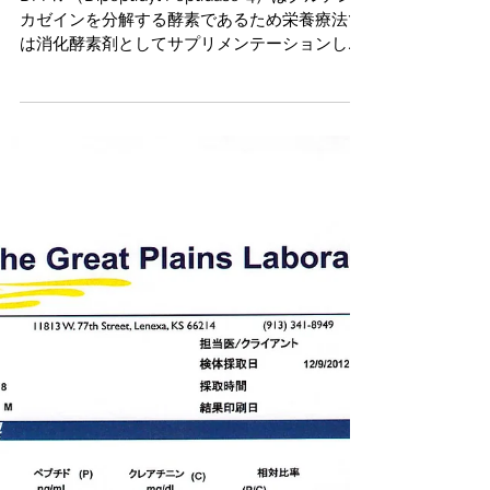
DPPⅣ酵素の重要性
DPPⅣ（Dipeptidyl Peptidase-4）はグルテンや
カゼインを分解する酵素であるため栄養療法で
は消化酵素剤としてサプリメンテーションしま
す。 しかし、この酵素はグルテンやカゼインを
分解するだけではありません。以下のペプチド
を活性または不活性（分解）する働きも...