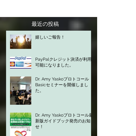
いるので、脳内でモルヒネ様の作用を引き起こ
します。 どのように作用するのかはまだ解明さ
れていませんが、カゾモルフィン・グリアドル
フィンが血液脳関門を通過し、ヒトの行動や感
情をコントロールし...
最近の投稿
嬉しいご報告！
PayPalクレジット決済が利用
可能になりました。
Dr. Amy Yaskoプロトコール
Basicセミナーを開催しまし
た。