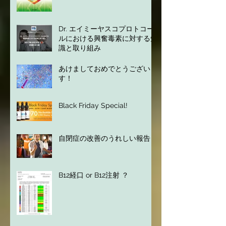
Dr. Amy Yaskoプロトコール最
新版ガイドブック発売のお知ら
せ！
Dr. エイミーヤスコプロトコー
ルにおける興奮毒素に対する知
識と取り組み
あけましておめでとうございま
す！
Black Friday Special!
自閉症の改善のうれしい報告
B12経口 or B12注射 ？