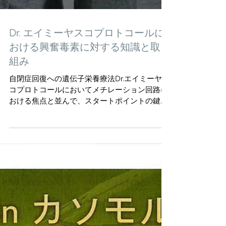
Dr. エイミーヤスコプロトコールに
おける興奮毒素に対する知識と取り
組み
自閉症回復への遺伝子栄養療法Dr.エイミーヤス
コプロトコールにおいてメチレーション回路に
おける焦点と並んで、スタートポイントの鍵と
なることのひとつは、慢性的な神経学的状態に
おけるグルタミン酸とGABA（γアミノ酪酸）の
役割を認識する事です。興奮毒素であるグルタ
ミン酸の過剰が...