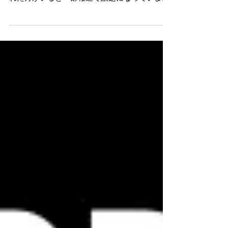
塞・・・死亡 この食事療法を実践して亡くなら
れた方がいると一部報道で話題になっていま
す。 そもそもどんな食事療法であっても個人個
人にテーラーメイドな指導でなくてはいけない
のに、医師が一貫してひとつの食事療法にこだ
わった結果という事で...