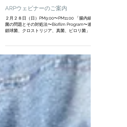
ARPウェビナーのご案内
２月２８日（日）PM9:00〜PM11:00 「腸内細
菌の問題とその対処法〜Biofilm Program〜連
鎖球菌、クロストリジア、真菌、ピロリ菌」 リ
カバリープログラムを実践するうえで最初に行
う事は、腸内環境を整える事です。腸内細菌
（連鎖球菌・クロストリジア・真菌・ピロ...