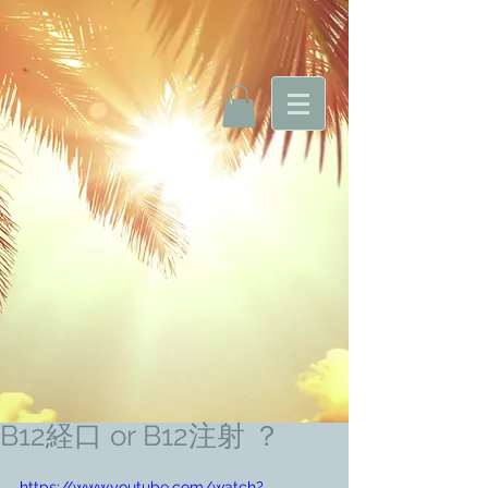
B12経口 or B12注射 ？
https://www.youtube.com/watch?