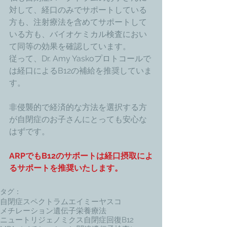
対して、経口のみでサポートしている
方も、注射療法を含めてサポートして
いる方も、バイオケミカル検査におい
て同等の効果を確認しています。
従って、Dr. Amy Yaskoプロトコールで
は経口によるB12の補給を推奨していま
す。
非侵襲的で経済的な方法を選択する方
が自閉症のお子さんにとっても安心な
はずです。
ARPでもB12のサポートは経口摂取によ
るサポートを推奨いたします。
タグ：
自閉症スペクトラム
エイミーヤスコ
メチレーション
遺伝子栄養療法
ニュートリジェノミクス
自閉症回復
B12