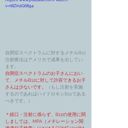
v=nBZin2G68g4
自閉症スペクトラムに対するメチルB12
注射療法はアメリカで成果を出してい
ます。
自閉症スペクトラムのお子さんにおい
て、メチルB12に対して許容できるお子
さんは少ないです。
（もし注射を実施
するのであればハイドロキシB12である
べきです。）
＊経口・注射に係らず、B12の使用に関
しましては、MPA（メチレーション関