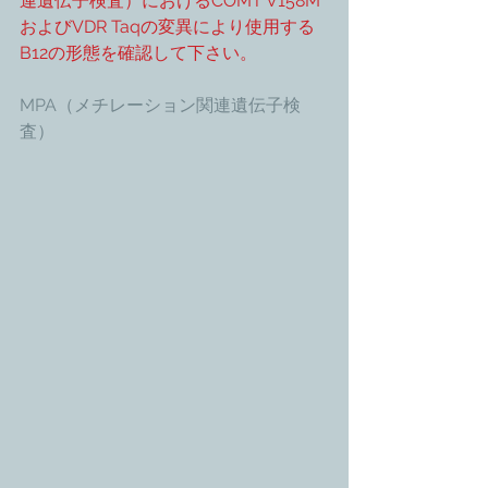
連遺伝子検査）におけるCOMT V158M
およびVDR Taqの変異により使用する
B12の形態を確認して下さい。
MPA（メチレーション関連遺伝子検
査）