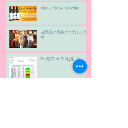
Black Friday Special!
自閉症の改善のうれしい報
告
B12経口 or B12注射 ？
Nucleotide；RNAの服用方
法について