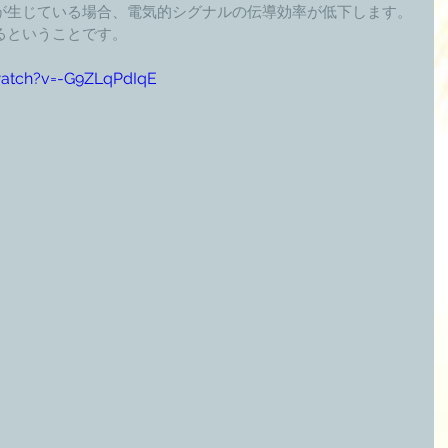
が生じている場合、電気的シグナルの伝導効率が低下します。
るということです。 
watch?v=-G9ZLqPdIqE