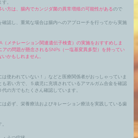
す。 
多い方は、腸内でカンジダ菌の異常増殖の可能性がある
ので
を確認し、重篤な場合は腸内へのアプローチを行ってから実施
PA（メチレーション関連遺伝子検査）の実施をおすすめしま
モニアの問題が懸念されるSNPs（一塩基変異多型）を持ってい
ないかもしれません。
には使われていない！」などと医療関係者がおっしゃっていま
とも若い方で、５歳児に充填されているアマルガム合金を確認
０代の方でもたくさん確認しています。 
には必ず、栄養療法およびキレーション療法を実践している歯
。 
・うつ症状 