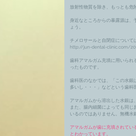
放射性物質を除き、もっとも危
身近なところからの暴露源は、
ょう。 
チメロサールと自閉症について
http://jun-dental-clinic.com/2
歯科アマルガム充填に用いられ
ったものです。 
歯科医のなかでは、「この水銀
多いし・・・」などという歯科医
アマルガムから溶出した水銀は
また、腸内細菌によっても同じ
いるのではありません。無機水
アマルガムが歯に充填されてい
とわかっています。