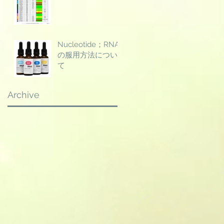
Nucleotide；RNA
の服用方法につい
て
Archive