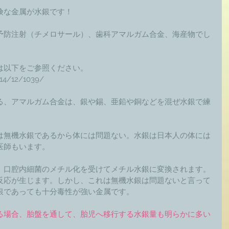
険な金属が水銀です！ 
予防注射（チメロサール）、歯科アマルガム合金、海産物でし
は以下をご参照ください。 
014/12/1039/ 
る、アマルガム合金は、銀や錫、亜鉛や銅などを混ぜ水銀で練
は無機水銀であるから体には問題ない。水銀は日本人の体には
師もいます。 
、口腔内細菌のメチル化を受けてメチル水銀に変換されます。
反応が生じます。しかし、これは無機水銀は問題ないと言って
銀であっても十分毒性が強い金属です。 
る場合、胎盤を通して、胎児へ移行する水銀量も明らかに多い