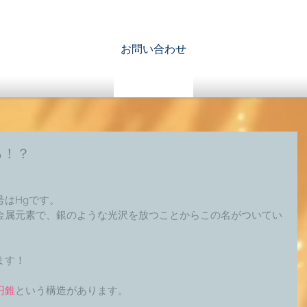
お問い合わせ
る！？
はHgです。 
金属元素で、銀のような光沢を放つことからこの名がついてい
す！ 
円錐
という構造があります。 