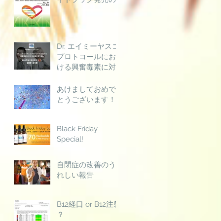
お知らせ！
Dr. エイミーヤスコ
プロトコールにお
ける興奮毒素に対
する知識と取り組
み
あけましておめで
とうございます！
Black Friday
Special!
自閉症の改善のう
れしい報告
B12経口 or B12注射
？