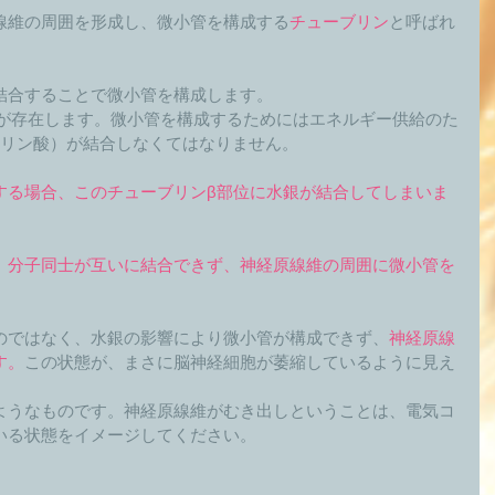
線維の周囲を形成し、微小管を構成する
チューブリン
と呼ばれ
結合することで微小管を構成します。 
位が存在します。微小管を構成するためにはエネルギー供給のた
三リン酸）が結合しなくてはなりません。 
する場合、このチューブリンβ部位に水銀が結合してしまいま
、分子同士が互いに結合できず、神経原線維の周囲に微小管を
。
のではなく、水銀の影響により微小管が構成できず、
神経原線
す。
この状態が、まさに脳神経細胞が萎縮しているように見え
ようなものです。神経原線維がむき出しということは、電気コ
いる状態をイメージしてください。 