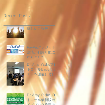
Recent Posts
嬉しいご報告！
PayPalクレジット
決済が利用可能に
なりました。
Dr. Amy Yaskoプロ
トコールBasicセミ
ナーを開催しまし
た。
Dr. Amy Yaskoプロ
トコール最新版ガ
イドブック発売の