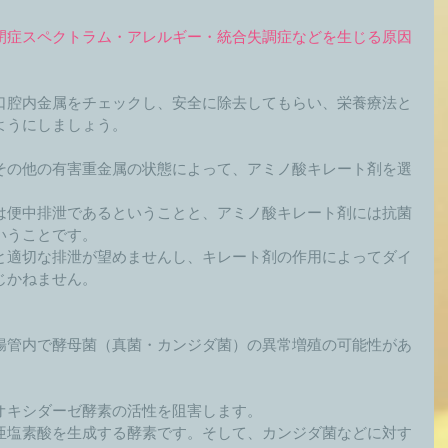
閉症スペクトラム・アレルギー・統合失調症などを生じる原因
口腔内金属をチェックし、安全に除去してもらい、栄養療法と
ようにしましょう。 
その他の有害重金属の状態によって、アミノ酸キレート剤を選
は便中排泄であるということと、アミノ酸キレート剤には抗菌
うことです。 
と適切な排泄が望めませんし、キレート剤の作用によってダイ
かねません。 
腸管内で酵母菌（真菌・カンジダ菌）の異常増殖の可能性があ
オキシダーゼ酵素の活性を阻害します。 
亜塩素酸を生成する酵素です。そして、カンジダ菌などに対す