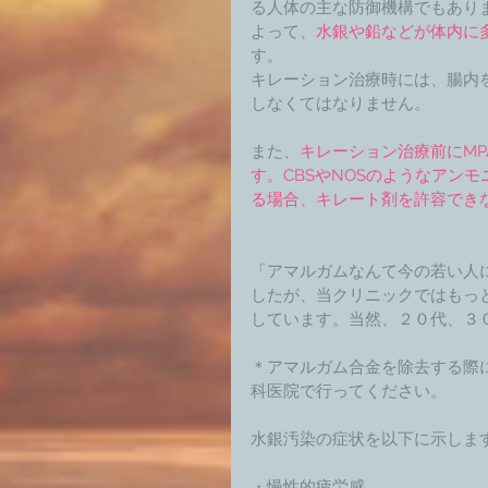
る人体の主な防御機構でもありま
よって、
水銀や鉛などが体内に
す。 
キレーション治療時には、腸内
しなくてはなりません。 
また、
キレーション治療前にM
す。CBSやNOSのようなアン
る場合、キレート剤を許容でき
「アマルガムなんて今の若い人
したが、当クリニックではもっ
しています。当然、２０代、３
＊アマルガム合金を除去する際
科医院で行ってください。 
水銀汚染の症状を以下に示します
・慢性的疲労感　　　　　　　　