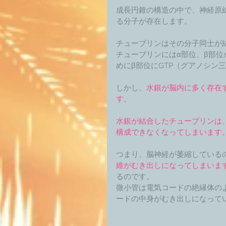
成長円錐の構造の中で、神経原
る分子が存在します。 
チューブリンはその分子同士が
チューブリンにはα部位、β部
めにβ部位にGTP（グアノシン
しかし、
水銀が脳内に多く存在
す。
水銀が結合したチューブリンは
構成できなくなってしまいます
つまり、脳神経が萎縮している
維がむき出しになってしまいま
るのです。 
微小管は電気コードの絶縁体の
ードの中身がむき出しになって