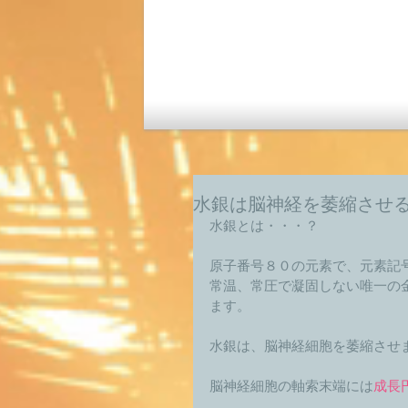
水銀は脳神経を萎縮させ
水銀とは・・・？ 
原子番号８０の元素で、元素記号
常温、常圧で凝固しない唯一の
ます。 
水銀は、脳神経細胞を萎縮させま
脳神経細胞の軸索末端には
成長